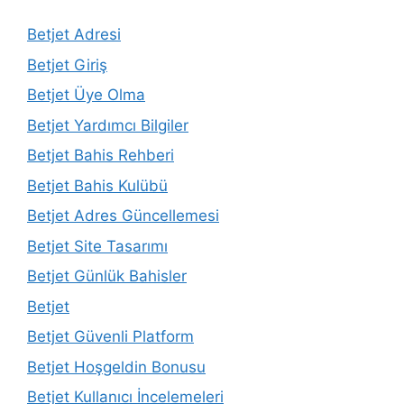
Betjet Adresi
Betjet Giriş
Betjet Üye Olma
Betjet Yardımcı Bilgiler
Betjet Bahis Rehberi
Betjet Bahis Kulübü
Betjet Adres Güncellemesi
Betjet Site Tasarımı
Betjet Günlük Bahisler
Betjet
Betjet Güvenli Platform
Betjet Hoşgeldin Bonusu
Betjet Kullanıcı İncelemeleri