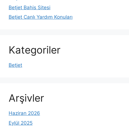
Betjet Bahis Sitesi
Betjet Canlı Yardım Konuları
Kategoriler
Betjet
Arşivler
Haziran 2026
Eylül 2025