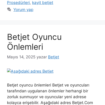
Prosedürleri
,
kayit betjet
Yorum yap
Betjet Oyuncu
Önlemleri
Mayıs 14, 2025
yazar
Betjet
Betjet oyuncu önlemleri Betjet ve oyuncuları
tarafından uygulanan önlemler herhangi bir
zorluk sunmuyor ve oyuncular yeni adrese
kolayca erişebilir. Aşağıdaki adres Betjet.Com