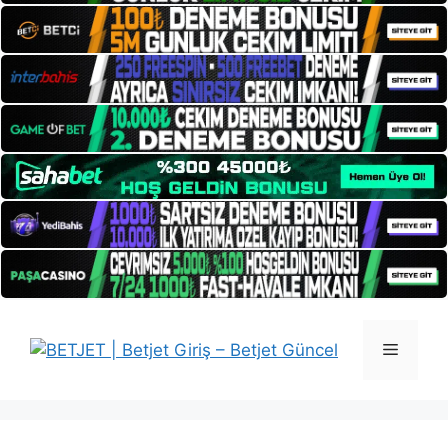
İçeriğe
atla
Menü