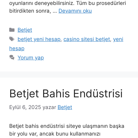
oyunlarını deneyebilirsiniz. Tüm bu prosedürleri
bitirdikten sonra, …
Devamını oku
Kategoriler
Betjet
Etiketler
betjet yeni hesap
,
casino sitesi betjet
,
yeni
hesap
Yorum yap
Betjet Bahis Endüstrisi
Eylül 6, 2025
yazar
Betjet
Betjet bahis endüstrisi siteye ulaşmanın başka
bir yolu var, ancak bunu kullanmanızı