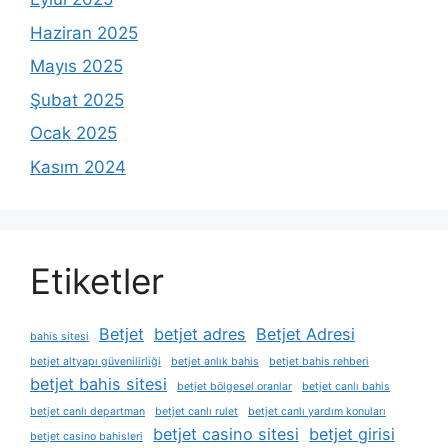
Haziran 2025
Mayıs 2025
Şubat 2025
Ocak 2025
Kasım 2024
Etiketler
Betjet
betjet adres
Betjet Adresi
bahis sitesi
betjet altyapı güvenilirliği
betjet anlık bahis
betjet bahis rehberi
betjet bahis sitesi
betjet bölgesel oranlar
betjet canlı bahis
betjet canlı departman
betjet canlı rulet
betjet canlı yardım konuları
betjet casino sitesi
betjet girisi
betjet casino bahisleri