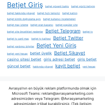
Betjet Giriş
betjet güvenli bahis
betjet güçlü i̇letişim
betjet hakkında şikayet
betjet hızlı temsilci
betjet katılın
betjet kimlik doğrulama aynı
betjet kullanıcı i̇ncelemeleri
betjet maç izleme
betjet oran kazancı
betjet popüler site
Betjet Telegram
betjet site öncelikleri nedenler
betjet tv
Betjet Twitter
betjet tv canli maç
betjet tv kalitesi
Betjet Yeni Giriş
betjet yardımcı bilgiler
Betjet Şikayet
betjet üyelik
betjet yeni hesap
casino sitesi betjet
giris adresi betjet
giris betjet
kayit betjet
güncel betjet
hakkında şikayet
yeni hesap
Avrasya'nın en büyük reklam platformunda olmak için
Microsoft Teams:
reklam@avrasyamarketing.com
adresimizden veya Telegram: @Avrasyamarketing
adresimizden irtibat kurabilirsiniz. (Tek iletişim