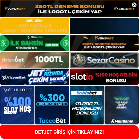
×
BETJET GİRİŞ İÇİN TIKLAYINIZ!