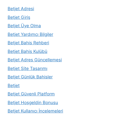
Betjet Adresi
Betjet Giriş
Betjet Üye Olma
Betjet Yardımcı Bilgiler
Betjet Bahis Rehberi
Betjet Bahis Kulübü
Betjet Adres Güncellemesi
Betjet Site Tasarımı
Betjet Günlük Bahisler
Betjet
Betjet Güvenli Platform
Betjet Hoşgeldin Bonusu
Betjet Kullanıcı İncelemeleri