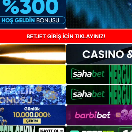
BETJET GİRİŞ İÇİN TIKLAYINIZ!