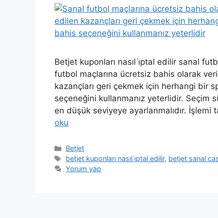
Betjet kuponları nasıl i̇ptal edilir sanal f
futbol maçlarına ücretsiz bahis olarak v
kazançları geri çekmek için herhangi bir s
seçeneğini kullanmanız yeterlidir. Seçim s
en düşük seviyeye ayarlanmalıdır. İşlem
oku
Kategoriler
Betjet
Etiketler
betjet kuponları nasıl i̇ptal edilir
,
betjet sanal cas
Yorum yap