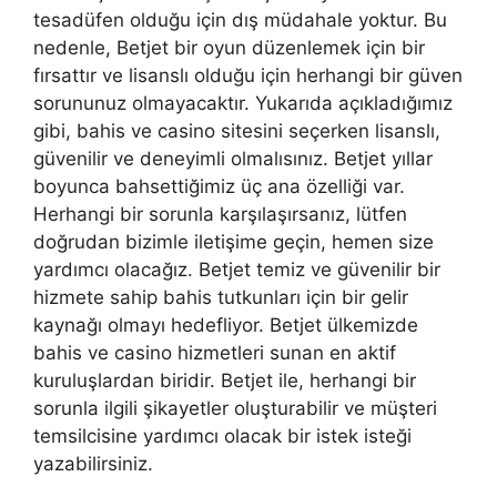
tesadüfen olduğu için dış müdahale yoktur. Bu
nedenle, Betjet bir oyun düzenlemek için bir
fırsattır ve lisanslı olduğu için herhangi bir güven
sorununuz olmayacaktır. Yukarıda açıkladığımız
gibi, bahis ve casino sitesini seçerken lisanslı,
güvenilir ve deneyimli olmalısınız. Betjet yıllar
boyunca bahsettiğimiz üç ana özelliği var.
Herhangi bir sorunla karşılaşırsanız, lütfen
doğrudan bizimle iletişime geçin, hemen size
yardımcı olacağız. Betjet temiz ve güvenilir bir
hizmete sahip bahis tutkunları için bir gelir
kaynağı olmayı hedefliyor. Betjet ülkemizde
bahis ve casino hizmetleri sunan en aktif
kuruluşlardan biridir. Betjet ile, herhangi bir
sorunla ilgili şikayetler oluşturabilir ve müşteri
temsilcisine yardımcı olacak bir istek isteği
yazabilirsiniz.