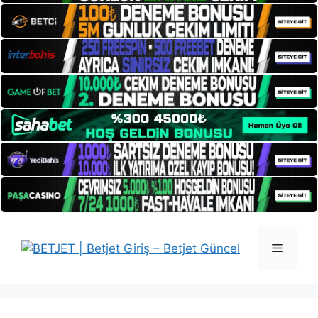
İçeriğe
atla
Menü