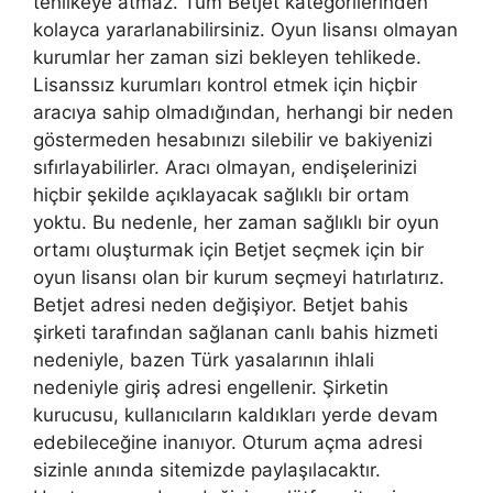
tehlikeye atmaz. Tüm Betjet kategorilerinden
kolayca yararlanabilirsiniz. Oyun lisansı olmayan
kurumlar her zaman sizi bekleyen tehlikede.
Lisanssız kurumları kontrol etmek için hiçbir
aracıya sahip olmadığından, herhangi bir neden
göstermeden hesabınızı silebilir ve bakiyenizi
sıfırlayabilirler. Aracı olmayan, endişelerinizi
hiçbir şekilde açıklayacak sağlıklı bir ortam
yoktu. Bu nedenle, her zaman sağlıklı bir oyun
ortamı oluşturmak için Betjet seçmek için bir
oyun lisansı olan bir kurum seçmeyi hatırlatırız.
Betjet adresi neden değişiyor. Betjet bahis
şirketi tarafından sağlanan canlı bahis hizmeti
nedeniyle, bazen Türk yasalarının ihlali
nedeniyle giriş adresi engellenir. Şirketin
kurucusu, kullanıcıların kaldıkları yerde devam
edebileceğine inanıyor. Oturum açma adresi
sizinle anında sitemizde paylaşılacaktır.