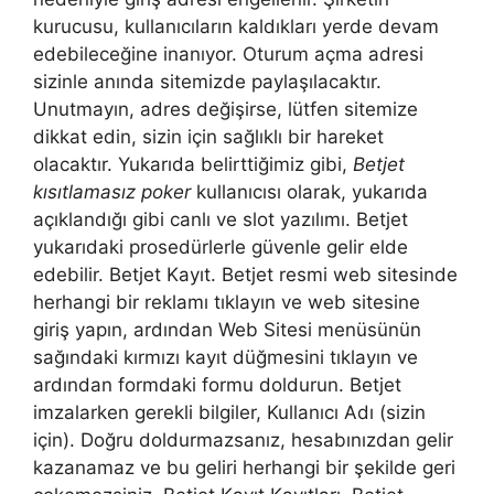
kurucusu, kullanıcıların kaldıkları yerde devam
edebileceğine inanıyor. Oturum açma adresi
sizinle anında sitemizde paylaşılacaktır.
Unutmayın, adres değişirse, lütfen sitemize
dikkat edin, sizin için sağlıklı bir hareket
olacaktır. Yukarıda belirttiğimiz gibi,
Betjet
kısıtlamasız poker
kullanıcısı olarak, yukarıda
açıklandığı gibi canlı ve slot yazılımı. Betjet
yukarıdaki prosedürlerle güvenle gelir elde
edebilir. Betjet Kayıt. Betjet resmi web sitesinde
herhangi bir reklamı tıklayın ve web sitesine
giriş yapın, ardından Web Sitesi menüsünün
sağındaki kırmızı kayıt düğmesini tıklayın ve
ardından formdaki formu doldurun. Betjet
imzalarken gerekli bilgiler, Kullanıcı Adı (sizin
için). Doğru doldurmazsanız, hesabınızdan gelir
kazanamaz ve bu geliri herhangi bir şekilde geri