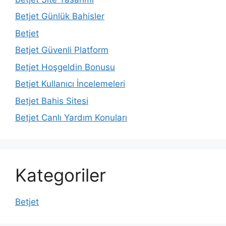
Betjet Günlük Bahisler
Betjet
Betjet Güvenli Platform
Betjet Hoşgeldin Bonusu
Betjet Kullanıcı İncelemeleri
Betjet Bahis Sitesi
Betjet Canlı Yardım Konuları
Kategoriler
Betjet