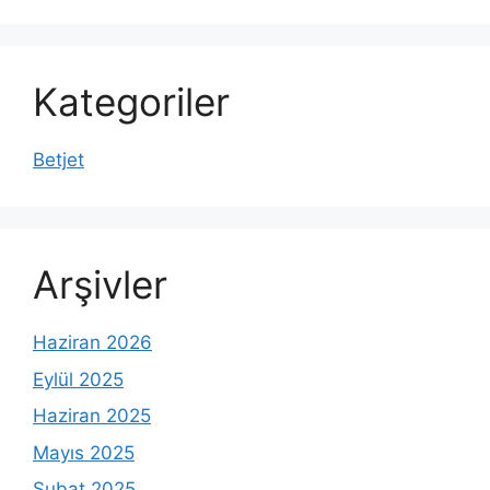
Kategoriler
Betjet
Arşivler
Haziran 2026
Eylül 2025
Haziran 2025
Mayıs 2025
Şubat 2025