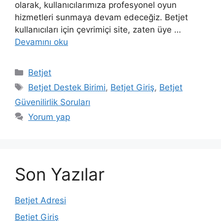
olarak, kullanıcılarımıza profesyonel oyun
hizmetleri sunmaya devam edeceğiz. Betjet
kullanıcıları için çevrimiçi site, zaten üye …
Devamını oku
Kategoriler
Betjet
Etiketler
Betjet Destek Birimi
,
Betjet Giriş
,
Betjet
Güvenilirlik Soruları
Yorum yap
Son Yazılar
Betjet Adresi
Betjet Giriş