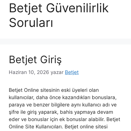
Betjet Güvenilirlik
Soruları
Betjet Giriş
Haziran 10, 2026
yazar
Betjet
Betjet Online sitesinin eski üyeleri olan
kullanıcılar, daha önce kazandıkları bonuslara,
paraya ve benzer bilgilere aynı kullanıcı adı ve
şifre ile giriş yaparak, bahis yapmaya devam
eder ve bonuslar için ek bonuslar alabilir. Betjet
Online Site Kullanıcıları. Betjet online sitesi