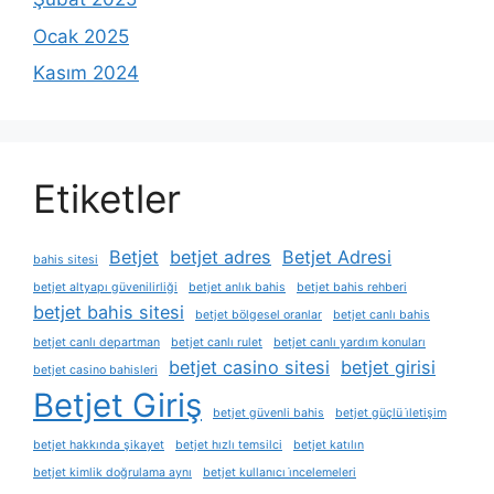
Ocak 2025
Kasım 2024
Etiketler
Betjet
betjet adres
Betjet Adresi
bahis sitesi
betjet altyapı güvenilirliği
betjet anlık bahis
betjet bahis rehberi
betjet bahis sitesi
betjet bölgesel oranlar
betjet canlı bahis
betjet canlı departman
betjet canlı rulet
betjet canlı yardım konuları
betjet casino sitesi
betjet girisi
betjet casino bahisleri
Betjet Giriş
betjet güvenli bahis
betjet güçlü i̇letişim
betjet hakkında şikayet
betjet hızlı temsilci
betjet katılın
betjet kimlik doğrulama aynı
betjet kullanıcı i̇ncelemeleri